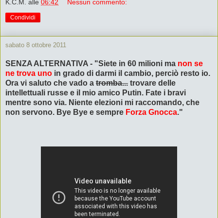
K.C.M.
alle
06:42
Nessun commento:
Condividi
sabato 8 ottobre 2011
SENZA ALTERNATIVA - "Siete in 60 milioni ma
non se
ne trova uno
in grado di darmi il cambio, perciò resto io.
Ora vi saluto che vado a
tromba...
trovare delle
intellettuali russe e il mio amico Putin. Fate i bravi
mentre sono via. Niente elezioni mi raccomando, che
non servono. Bye Bye e sempre
Forza Gnocca
."