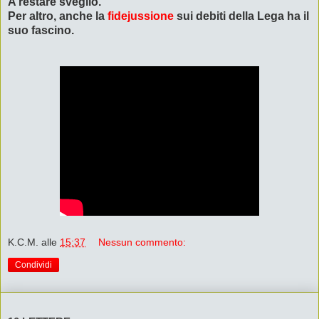
A restare sveglio.
Per altro, anche la
fidejussione
sui debiti della Lega ha il
suo fascino.
K.C.M.
alle
15:37
Nessun commento:
Condividi