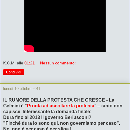
K.C.M.
alle
01:21
Nessun commento:
Condividi
lunedì 10 ottobre 2011
IL RUMORE DELLA PROTESTA CHE CRESCE - La
Gelmini è "
Pronta ad ascoltare la protesta
"... tanto non
capisce. Interessante la domanda finale:
Dura fino al 2013 il governo Berlusconi?
"Finché dura io sono qui, non governiamo per caso".
No, non è per caso è per sfiga !