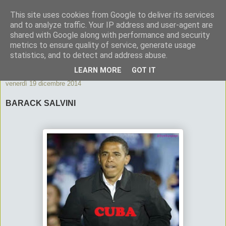
This site uses cookies from Google to deliver its services
ByeByePapi
and to analyze traffic. Your IP address and user-agent are
shared with Google along with performance and security
metrics to ensure quality of service, generate usage
Cronache dall'Italia migliore
statistics, and to detect and address abuse.
LEARN MORE
GOT IT
venerdì 19 dicembre 2014
BARACK SALVINI