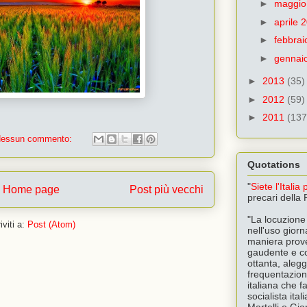
►
maggio
►
aprile 
►
febbra
►
gennai
►
2013
(35)
►
2012
(59)
►
2011
(137
essun commento:
Quotations
"
Siete l'Italia
Home page
Post più vecchi
precari della
"La locuzione 
iviti a:
Post (Atom)
nell'uso giorna
maniera prover
gaudente e co
ottanta, aleg
frequentazioni
italiana che f
socialista ita
Martelli e Gi