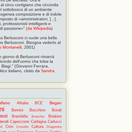
al circo cortigiano che circonda
l sottobosco di un ambiente
terogenea composizione e di indole
posto di «amministratori, [...],
, professionisti intelligenti e
i di passione»" (
da Wikipedia
)
a Ber­lu­sconi ci vuole una bella
no Berlusconi. Bisogna vederlo al
o Montanelli
, 2001)
n giorno di Berlusconi rimarrà
 ricordo dell'uomo che tolse la
 Biagi." (Giovanni Ferrara,
itico italiano, citato da
Sandra
Alfano
Began
Alitalia
BCE
ni
Bernini
Bocchino
Bondi
ossi
Brambilla
Briatore
Brancher
eroli
Capezzone
Carfagna
Carlucci
to
Crisi
Cultura
Crosetto
Dragomira