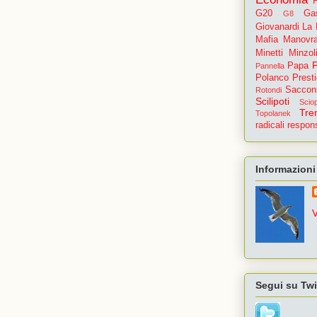
G20
Gas
G8
Giovanardi
La
Mafia
Manovr
Minetti
Minzoli
Papa
Pannella
Polanco
Prest
Saccon
Rotondi
Scilipoti
Scio
Tre
Topolanek
radicali
respons
Informazioni
V
Segui su Twi