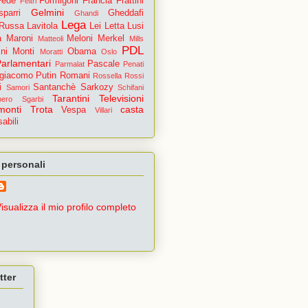
Fede
Formigoni
Francia
Frattini
Feltri
Gelmini
parri
Gheddafi
Ghandi
Lega
 Russa
Lavitola
Lei
Letta
Lusi
a
Maroni
Meloni
Merkel
Matteoli
Mills
PDL
ni
Monti
Obama
Moratti
Oslo
Parlamentari
Pascale
Parmalat
Penati
igiacomo
Putin
Romani
Rossella
Rossi
i
Santanchè
Sarkozy
Samori
Schifani
Tarantini
Televisioni
pero
Sgarbi
monti
Trota
casta
Vespa
Villari
abili
 personali
isualizza il mio profilo completo
tter