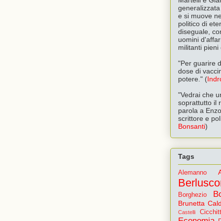
generalizzata 
e si muove ne
politico di e
diseguale, com
uomini d'affari
militanti pien
"Per guarire d
dose di vacci
potere." (
Indr
"Vedrai che u
soprattutto il
parola a Enzo
scrittore e pol
Bonsanti
)
Tags
Alemanno
Berlusco
B
Borghezio
Brunetta
Cald
Cicchit
Castelli
Economia