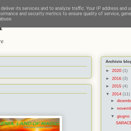
deliver its services and to analyze traffic. Your IP address and 
formance and security metrics to ensure quality of service, gen
i
abuse.
re
Archivio blo
►
2020
(1)
►
2016
(3)
►
2015
(4)
▼
2014
(11)
►
dicemb
►
novemb
▼
giugno
SARAC