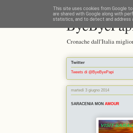
This site uses cookies from Google to 
are shared with Google along with per
ByeByePap
statistics, and to detect and address 
Cronache dall'Italia miglio
Twitter
Tweets di @ByeByePapi
martedì 3 giugno 2014
SARACENIA MON
AMOUR