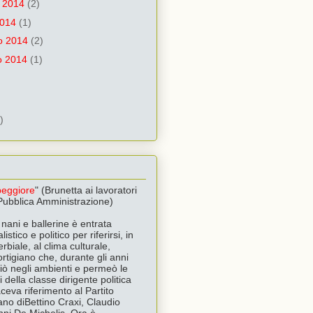
 2014
(2)
2014
(1)
io 2014
(2)
o 2014
(1)
)
 peggiore
" (Brunetta ai lavoratori
 Pubblica Amministrazione)
nani e ballerine è entrata
listico e politico per riferirsi, in
biale, al clima culturale,
rtigiano che, durante gli anni
giò negli ambienti e permeò le
 della classe dirigente politica
aceva riferimento al Partito
liano diBettino Craxi, Claudio
anni De Michelis. Ora è