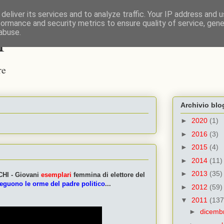
deliver its services and to analyze traffic. Your IP address and 
formance and security metrics to ensure quality of service, gen
i
abuse.
re
Archivio blo
►
2020
(1)
►
2016
(3)
►
2015
(4)
►
2014
(11)
►
2013
(35)
HI - Giovani
esemplari
femmina di elettore del
eguono le orme del padre politico
...
►
2012
(59)
▼
2011
(137
►
dicemb