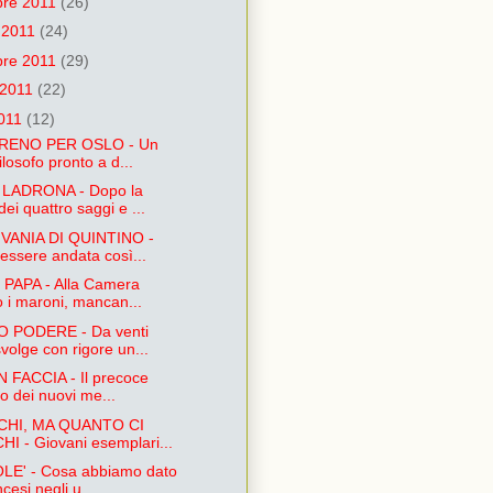
re 2011
(26)
e 2011
(24)
bre 2011
(29)
 2011
(22)
2011
(12)
RENO PER OSLO - Un
filosofo pronto a d...
LADRONA - Dopo la
dei quattro saggi e ...
VANIA DI QUINTINO -
essere andata così...
 PAPA - Alla Camera
o i maroni, mancan...
 PODERE - Da venti
volge con rigore un...
N FACCIA - Il precoce
fo dei nuovi me...
CHI, MA QUANTO CI
I - Giovani esemplari...
E' - Cosa abbiamo dato
ncesi negli u...