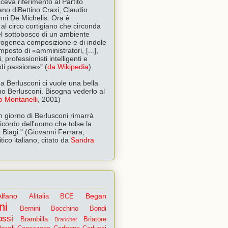
aceva riferimento al Partito
liano diBettino Craxi, Claudio
anni De Michelis. Ora è
al circo cortigiano che circonda
l sottobosco di un ambiente
terogenea composizione e di indole
posto di «amministratori, [...],
, professionisti intelligenti e
i di passione»" (
da Wikipedia
)
a Ber­lu­sconi ci vuole una bella
no Berlusconi. Bisogna vederlo al
o Montanelli
, 2001)
n giorno di Berlusconi rimarrà
 ricordo dell'uomo che tolse la
 Biagi." (Giovanni Ferrara,
itico italiano, citato da
Sandra
Alfano
Began
Alitalia
BCE
ni
Bernini
Bocchino
Bondi
ossi
Brambilla
Briatore
Brancher
eroli