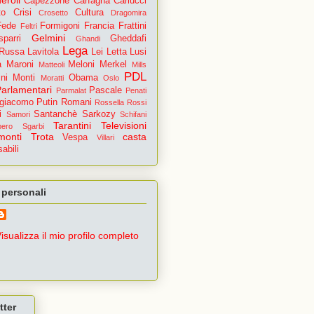
Capezzone
Carfagna
Carlucci
to
Crisi
Cultura
Crosetto
Dragomira
Fede
Formigoni
Francia
Frattini
Feltri
Gelmini
parri
Gheddafi
Ghandi
Lega
 Russa
Lavitola
Lei
Letta
Lusi
a
Maroni
Meloni
Merkel
Matteoli
Mills
PDL
ni
Monti
Obama
Moratti
Oslo
Parlamentari
Pascale
Parmalat
Penati
igiacomo
Putin
Romani
Rossella
Rossi
i
Santanchè
Sarkozy
Samori
Schifani
Tarantini
Televisioni
pero
Sgarbi
monti
Trota
casta
Vespa
Villari
abili
 personali
isualizza il mio profilo completo
tter