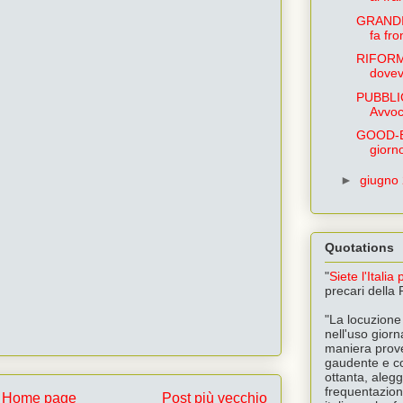
GRANDI
fa fro
RIFORMA
dovev
PUBBLI
Avvoc
GOOD-B
giorn
►
giugno
Quotations
"
Siete l'Italia
precari della
"La locuzione 
nell'uso giorna
maniera prover
gaudente e co
ottanta, aleg
frequentazioni
Home page
Post più vecchio