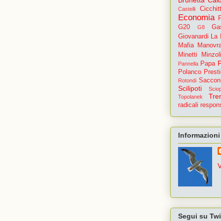
Cicchit
Castelli
Economia
G20
Gas
G8
Giovanardi
La
Mafia
Manovr
Minetti
Minzoli
Papa
Pannella
Polanco
Prest
Saccon
Rotondi
Scilipoti
Scio
Tre
Topolanek
radicali
respons
Informazioni
V
Segui su Twi