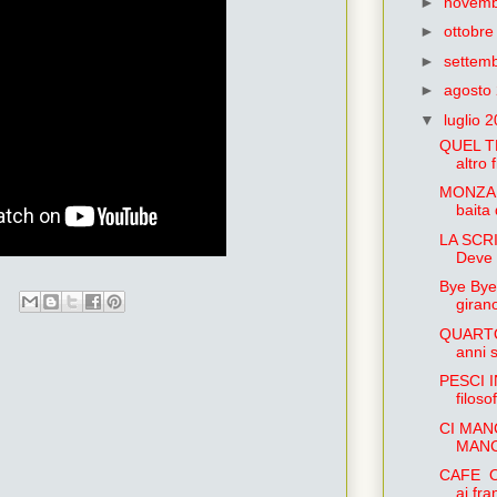
►
novemb
►
ottobr
►
settem
►
agosto
▼
luglio 
QUEL T
altro 
MONZA 
baita 
LA SCRI
Deve 
Bye Bye
giran
QUARTO
anni s
PESCI I
filoso
CI MAN
MANCH
CAFE OL
ai fra