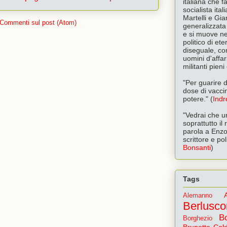
italiana che f
socialista ita
Martelli e Gi
Commenti sul post (Atom)
generalizzata 
e si muove ne
politico di e
diseguale, com
uomini d'affari
militanti pien
"Per guarire d
dose di vacci
potere." (
Indr
"Vedrai che u
soprattutto il
parola a Enzo
scrittore e pol
Bonsanti
)
Tags
Alemanno
Berlusco
B
Borghezio
Brunetta
Cald