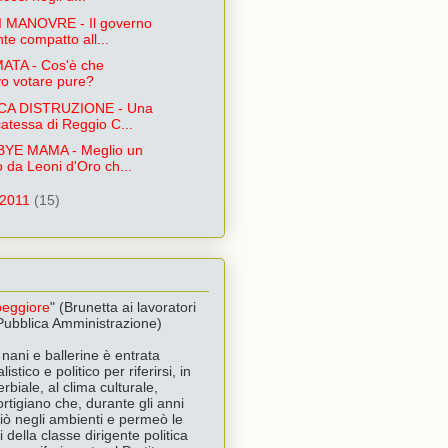
 MANOVRE - Il governo
nte compatto all...
TA - Cos'è che
o votare pure?
CA DISTRUZIONE - Una
atessa di Reggio C...
YE MAMA - Meglio un
o da Leoni d'Oro ch...
 2011
(15)
 peggiore
" (Brunetta ai lavoratori
 Pubblica Amministrazione)
nani e ballerine è entrata
listico e politico per riferirsi, in
biale, al clima culturale,
rtigiano che, durante gli anni
giò negli ambienti e permeò le
 della classe dirigente politica