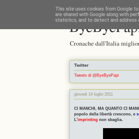
This site uses cookies from Google to 
are shared with Google along with per
ByeByePap
statistics, and to detect and address 
Cronache dall'Italia miglio
Twitter
Tweets di @ByeByePapi
giovedì 14 luglio 2011
CI MANCHI, MA QUANTO CI MANC
popolo della libertà crescono, e
s
L'
imprinting
non sbaglia.