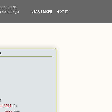
user-agent
erate usage
LEARN MORE
GOT IT
g
)
re 2011
(9)