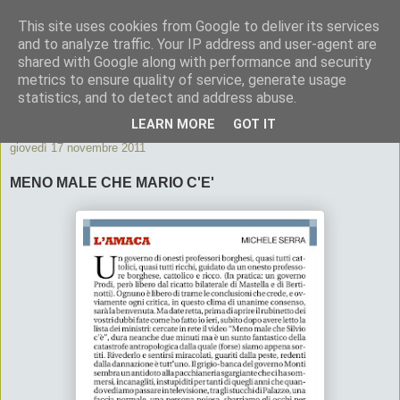
This site uses cookies from Google to deliver its services
ByeByePapi
and to analyze traffic. Your IP address and user-agent are
shared with Google along with performance and security
metrics to ensure quality of service, generate usage
Cronache dall'Italia migliore
statistics, and to detect and address abuse.
LEARN MORE
GOT IT
giovedì 17 novembre 2011
MENO MALE CHE MARIO C'E'