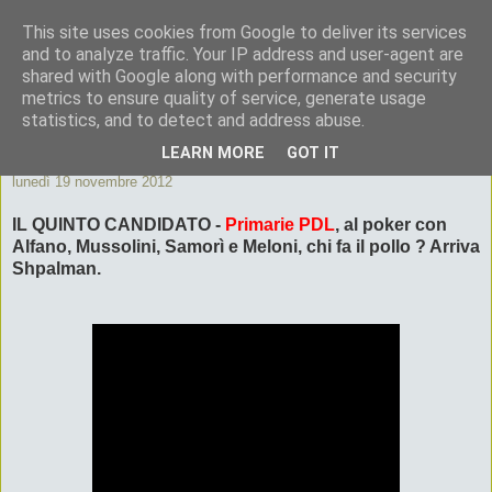
This site uses cookies from Google to deliver its services
ByeByePapi
and to analyze traffic. Your IP address and user-agent are
shared with Google along with performance and security
metrics to ensure quality of service, generate usage
Cronache dall'Italia migliore
statistics, and to detect and address abuse.
LEARN MORE
GOT IT
lunedì 19 novembre 2012
IL QUINTO CANDIDATO -
Primarie PDL
, al poker con
Alfano, Mussolini, Samorì e Meloni, chi fa il pollo ? Arriva
Shpalman.