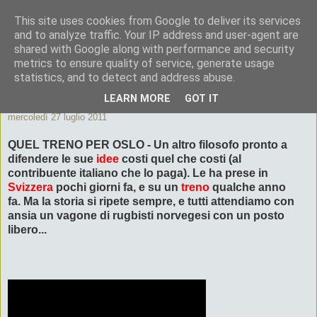
This site uses cookies from Google to deliver its services
ByeByePapi
and to analyze traffic. Your IP address and user-agent are
shared with Google along with performance and security
metrics to ensure quality of service, generate usage
Cronache dall'Italia migliore
statistics, and to detect and address abuse.
LEARN MORE
GOT IT
mercoledì 27 luglio 2011
QUEL TRENO PER OSLO - Un altro filosofo pronto a
difendere le sue
idee
costi quel che costi (al
contribuente italiano che lo paga). Le ha prese in
Svizzera
pochi giorni fa, e su un
treno
qualche anno
fa.
Ma la storia si ripete sempre, e tutti attendiamo con
ansia un vagone di rugbisti norvegesi con un posto
libero...