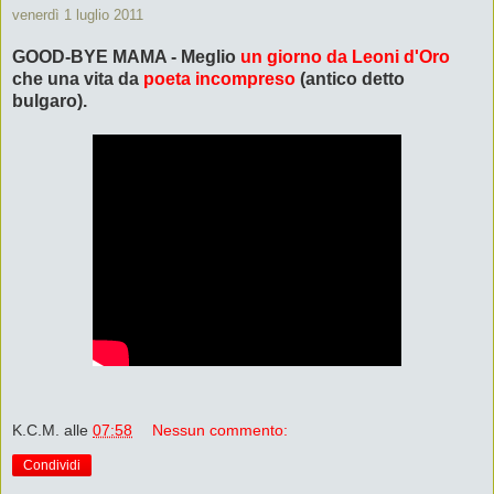
venerdì 1 luglio 2011
GOOD-BYE MAMA - Meglio
un giorno da Leoni d'Oro
che una vita da
poeta incompreso
(antico detto
bulgaro).
K.C.M.
alle
07:58
Nessun commento:
Condividi