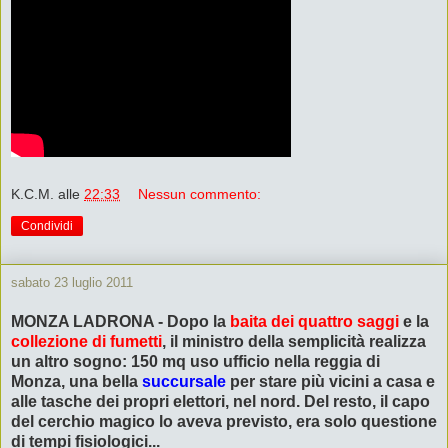
K.C.M.
alle
22:33
Nessun commento:
Condividi
sabato 23 luglio 2011
MONZA LADRONA - Dopo la
baita dei quattro saggi
e la
collezione di fumetti
, il ministro della semplicità realizza
un altro sogno: 150 mq uso ufficio nella reggia di
Monza, una bella
succursale
per stare più vicini a casa e
alle tasche dei propri elettori, nel nord. Del resto, il capo
del cerchio magico lo aveva previsto, era solo questione
di tempi fisiologici...