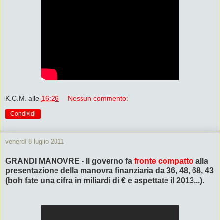
K.C.M.
alle
16:26
Nessun commento:
Condividi
venerdì 8 luglio 2011
GRANDI MANOVRE - Il governo fa
fronte compatto
alla
presentazione della manovra finanziaria da
36
,
48
,
68
, 43
(boh fate una cifra in miliardi di € e aspettate il 2013...).