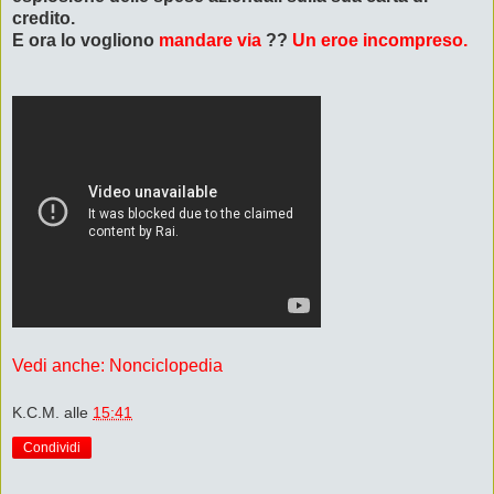
credito.
E ora lo vogliono
mandare via
??
Un eroe incompreso.
Vedi anche: Nonciclopedia
K.C.M.
alle
15:41
Condividi