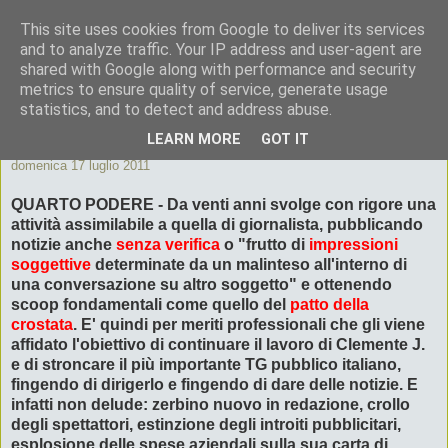
This site uses cookies from Google to deliver its services
ByeByePapi
and to analyze traffic. Your IP address and user-agent are
shared with Google along with performance and security
metrics to ensure quality of service, generate usage
Cronache dall'Italia migliore
statistics, and to detect and address abuse.
LEARN MORE
GOT IT
domenica 17 luglio 2011
QUARTO PODERE - Da venti anni svolge con rigore una
attività assimilabile a quella di
giornalista
, pubblicando
notizie anche
senza verifica
o "frutto di
impressioni
soggettive
determinate da un malinteso all'interno di
una conversazione su altro soggetto" e ottenendo
scoop fondamentali come quello del
patto della
crostata
. E' quindi per meriti professionali che gli viene
affidato l'obiettivo di continuare il lavoro di Clemente J.
e di stroncare il più importante TG pubblico italiano,
fingendo di dirigerlo e fingendo di dare delle notizie.
E
infatti non delude: zerbino nuovo in redazione, crollo
degli spettattori, estinzione degli introiti pubblicitari,
esplosione delle spese aziendali sulla sua carta di