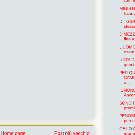
Che d
MINIST
hanno 
DI "GIU
stess
DIMEZZ
fine a
L'UOMO
esempi
UNTA DA
quest
PER QU
CAMBI
a...
IL NON
Ancora 
SONO PA
premie
PENOSI 
perso
CE LO 
Home page
Post più vecchio
gruppo