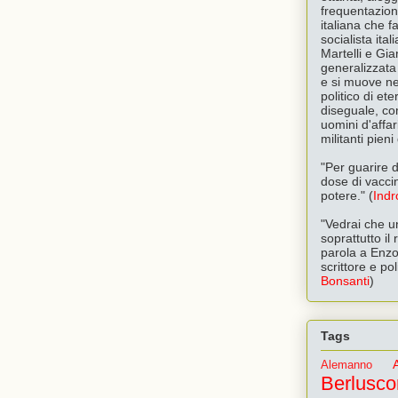
frequentazioni
italiana che f
socialista ita
Martelli e Gi
generalizzata 
e si muove ne
politico di e
diseguale, com
uomini d'affari
militanti pien
"Per guarire d
dose di vacci
potere." (
Indr
"Vedrai che u
soprattutto il
parola a Enzo
scrittore e pol
Bonsanti
)
Tags
Alemanno
Berlusco