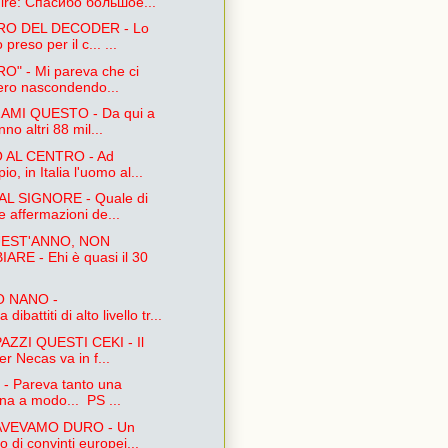
ire: Спасибо большое...
RO DEL DECODER - Lo
preso per il c... ...
RO" - Mi pareva che ci
ero nascondendo...
AMI QUESTO - Da qui a
nno altri 88 mil...
 AL CENTRO - Ad
o, in Italia l'uomo al...
L SIGNORE - Quale di
e affermazioni de...
EST'ANNO, NON
ARE - Ehi è quasi il 30
O NANO -
dibattiti di alto livello tr...
ZZI QUESTI CEKI - Il
r Necas va in f...
- Pareva tanto una
na a modo... PS ...
AVEVAMO DURO - Un
 di convinti europei...