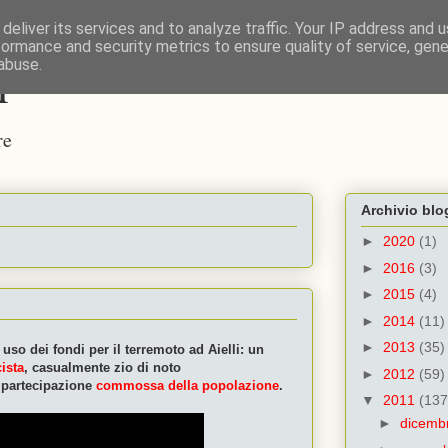
deliver its services and to analyze traffic. Your IP address and 
formance and security metrics to ensure quality of service, gen
i
abuse.
re
Archivio blo
►
2020
(1)
►
2016
(3)
►
2015
(4)
►
2014
(11)
►
2013
(35)
o dei fondi per il terremoto ad Aielli: un
cista
, casualmente zio di noto
►
2012
(59)
 partecipazione
commossa della popolazione
.
▼
2011
(137
►
dicemb