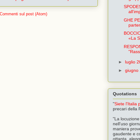
SPODEST
all'im
Commenti sul post (Atom)
GHE PEN
parten
BOCCIO
«La S
RESPONS
"Rass
►
luglio 
►
giugno
Quotations
"
Siete l'Italia
precari della
"La locuzione 
nell'uso giorna
maniera prover
gaudente e co
ottanta, aleg