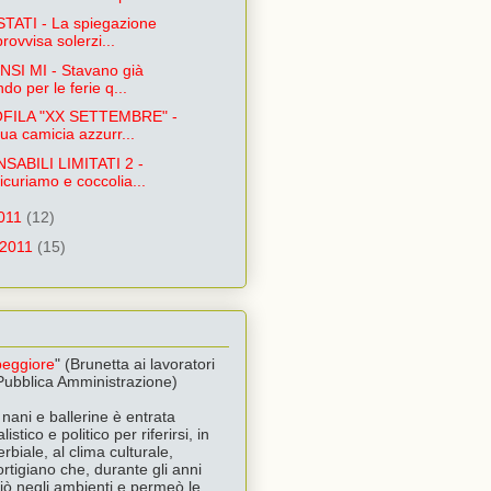
ATI - La spiegazione
provvisa solerzi...
SI MI - Stavano già
do per le ferie q...
FILA "XX SETTEMBRE" -
ua camicia azzurr...
ABILI LIMITATI 2 -
icuriamo e coccolia...
2011
(12)
 2011
(15)
 peggiore
" (Brunetta ai lavoratori
 Pubblica Amministrazione)
nani e ballerine è entrata
listico e politico per riferirsi, in
biale, al clima culturale,
rtigiano che, durante gli anni
giò negli ambienti e permeò le