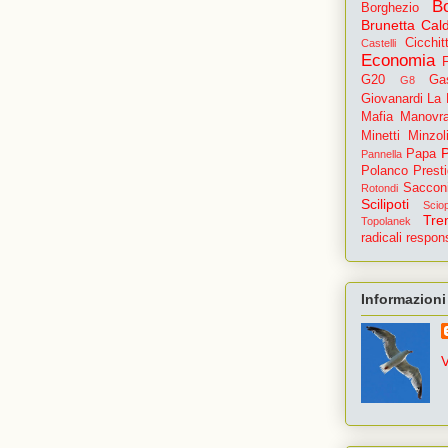
B
Borghezio
Brunetta
Cald
Cicchit
Castelli
Economia
G20
Gas
G8
Giovanardi
La
Mafia
Manovr
Minetti
Minzoli
Papa
Pannella
Polanco
Prest
Saccon
Rotondi
Scilipoti
Scio
Tre
Topolanek
radicali
respons
Informazioni
V