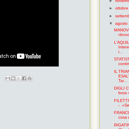
►
novemb
►
ottobr
►
settem
▼
agosto
MANOVRA
ritrov
L'AQUI
Inter
i...
STATIST
conti
IL TRI
ESALT
Tar...
DIGLI C
boss 
FILETT
- «Se 
FRANCO
cosa 
RIGATI