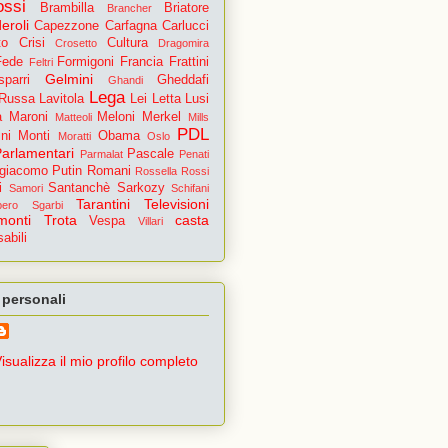
ossi
Brambilla
Briatore
Brancher
eroli
Capezzone
Carfagna
Carlucci
to
Crisi
Cultura
Crosetto
Dragomira
Fede
Formigoni
Francia
Frattini
Feltri
Gelmini
parri
Gheddafi
Ghandi
Lega
 Russa
Lavitola
Lei
Letta
Lusi
a
Maroni
Meloni
Merkel
Matteoli
Mills
PDL
ni
Monti
Obama
Moratti
Oslo
Parlamentari
Pascale
Parmalat
Penati
igiacomo
Putin
Romani
Rossella
Rossi
i
Santanchè
Sarkozy
Samori
Schifani
Tarantini
Televisioni
pero
Sgarbi
monti
Trota
casta
Vespa
Villari
abili
 personali
isualizza il mio profilo completo