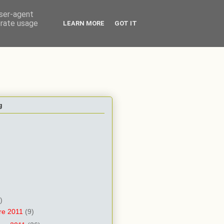
user-agent
erate usage
LEARN MORE
GOT IT
g
)
re 2011
(9)