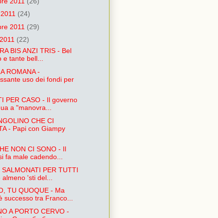
re 2011
(26)
e 2011
(24)
bre 2011
(29)
 2011
(22)
 BIS ANZI TRIS - Bel
o e tante bell...
LA ROMANA -
essante uso dei fondi per
I PER CASO - Il governo
nua a "manovra...
ANGOLINO CHE CI
A - Papi con Giampy
HE NON CI SONO - Il
si fa male cadendo...
I SALMONATI PER TUTTI
almeno 'sti del...
, TU QUOQUE - Ma
è successo tra Franco...
NO A PORTO CERVO -