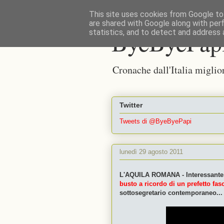
This site uses cookies from Google to 
are shared with Google along with per
ByeByePap
statistics, and to detect and address 
Cronache dall'Italia miglio
Twitter
Tweets di @ByeByePapi
lunedì 29 agosto 2011
L'AQUILA ROMANA - Interessante us
busto a ricordo di un prefetto fas
sottosegretario contemporaneo...