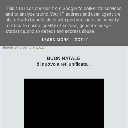
This site uses cookies from Google to deliver its services
ByeByePapi
and to analyze traffic. Your IP address and user-agent are
shared with Google along with performance and security
metrics to ensure quality of service, generate usage
Cronache dall'Italia migliore
statistics, and to detect and address abuse.
LEARN MORE
GOT IT
lunedì 24 dicembre 2012
BUON NATALE
di nuovo a reti unificate...